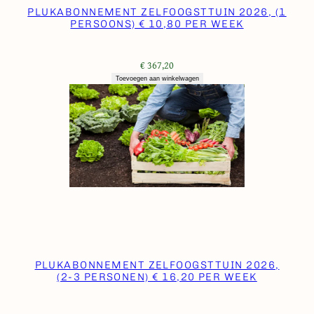
e
PLUKABONNEMENT ZELFOOGSTTUIN 2026, (1
k
PERSOONS) € 10,80 PER WEEK
a
a
€
367,20
n
Toevoegen aan winkelwagen
t
a
l
PLUKABONNEMENT ZELFOOGSTTUIN 2026,
(2-3 PERSONEN) € 16,20 PER WEEK