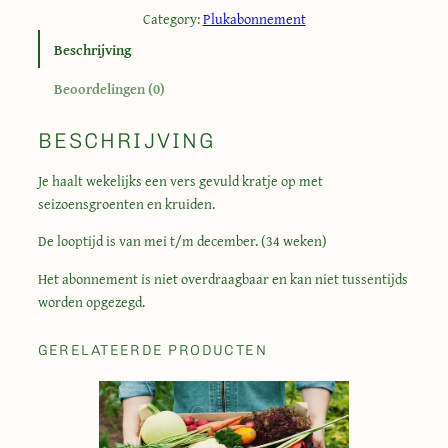
a
Category:
Plukabonnement
a
Beschrijving
l
a
Beoordelingen (0)
b
o
BESCHRIJVING
n
n
Je haalt wekelijks een vers gevuld kratje op met
e
seizoensgroenten en kruiden.
m
De looptijd is van mei t/m december. (34 weken)
e
n
Het abonnement is niet overdraagbaar en kan niet tussentijds
t
worden opgezegd.
z
e
GERELATEERDE PRODUCTEN
l
f
o
o