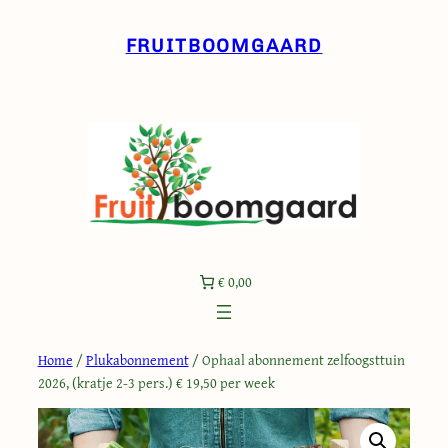
Ga
naar
FRUITBOOMGAARD
de
inhoud
€ 0,00
Zoeken
Home
/
Plukabonnement
/ Ophaal abonnement zelfoogsttuin
2026, (kratje 2-3 pers.) € 19,50 per week