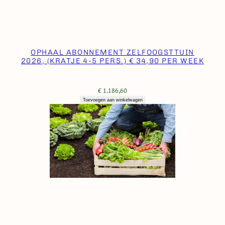
-
3
p
e
OPHAAL ABONNEMENT ZELFOOGSTTUIN
r
2026, (KRATJE 4-5 PERS.) € 34,90 PER WEEK
s
.
)
€
1.186,60
€
Toevoegen aan winkelwagen
1
9
,
5
0
p
e
r
w
e